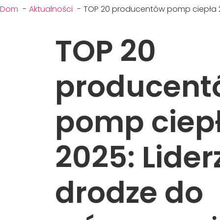
Dom
Aktualności
TOP 20 producentów pomp ciepła 2
TOP 20
producent
pomp ciep
2025: Lider
drodze do