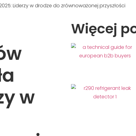
025: Liderzy w drodze do zrównoważonej przyszłości
Więcej p
ów
ła
zy w