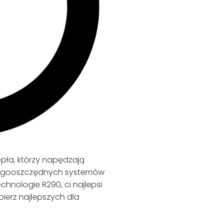
epła, którzy napędzają
ergooszczędnych systemów
hnologie R290, ci najlepsi
ierz najlepszych dla