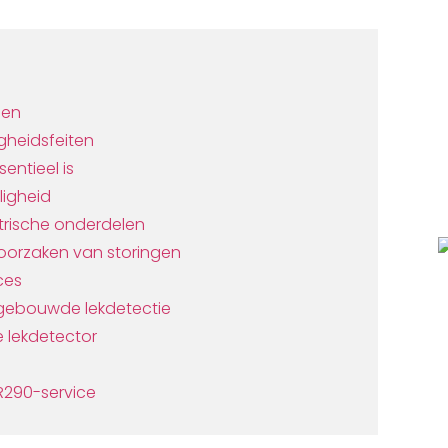
pen
igheidsfeiten
ntieel is
ligheid
trische onderdelen
oorzaken van storingen
ces
Ingebouwde lekdetectie
 lekdetector
 R290-service