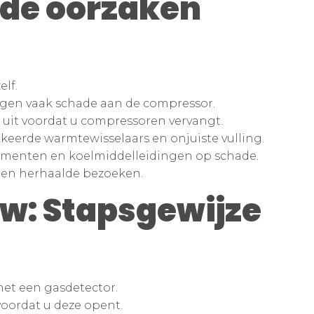
de oorzaken
lf.
ngen vaak schade aan de compressor.
uit voordat u compressoren vervangt.
keerde warmtewisselaars en onjuiste vulling.
lementen en koelmiddelleidingen op schade.
 en herhaalde bezoeken.
w: Stapsgewijze
met een gasdetector.
voordat u deze opent.