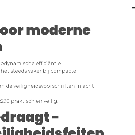
 voor moderne
n
odynamische efficiëntie.
 het steeds vaker bij compacte
n de veiligheidsvoorschriften in acht
90 praktisch en veilig.
edraagt -
iligheidsfeiten