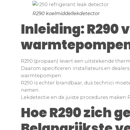
R290 koelmiddellekdetector
Inleiding: R290
warmtepompe
R290 (propaan) levert een uitstekende therm
Daarom specificeren installateurs en dealers
warmtepompen.
R290 is echter brandbaar, dus technici moete
nemen.
Lekdetectie en de juiste procedures maken R2
Hoe R290 zich g
Belangrijkste ve