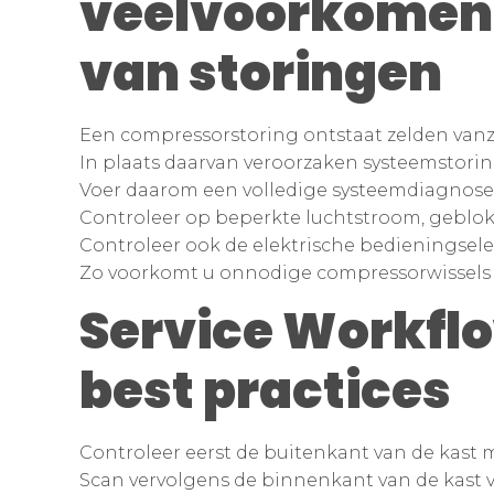
veelvoorkomen
van storingen
Een compressorstoring ontstaat zelden vanze
In plaats daarvan veroorzaken systeemstori
Voer daarom een volledige systeemdiagnose 
Controleer op beperkte luchtstroom, geblok
Controleer ook de elektrische bedieningse
Zo voorkomt u onnodige compressorwissels
Service Workflo
best practices
Controleer eerst de buitenkant van de kast 
Scan vervolgens de binnenkant van de kast 