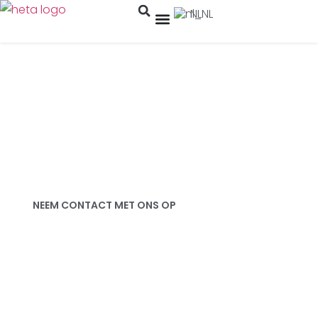
NL
Uw vertrouwde partner in
Warmtepompoplossingen
Gebruik de kracht van de
natuur Inspireer hoop voor
een groenere toekomst
NEEM CONTACT MET ONS OP