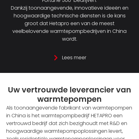
Fortune 500-bedrijven.
Dankzij toonaangevende, innovatieve ideeën en
hoogwaardige technische diensten is de kans
groot dat Hetapro een van de meest
veelbelovende warmtepompbedrijven in China
wordt.
Lees meer
Uw vertrouwde leverancier van
warmtepompen
Als toonaangevende fabrikant van warmtepompen
in China is het warmtepompbedrijf HETAPRO een
vertrouwd bedrijf dat zich bezighoudt met R&D en
hoogwaardige warmtepompoplossingen levert,
zoals residentiële warmtepompoplossingen voor