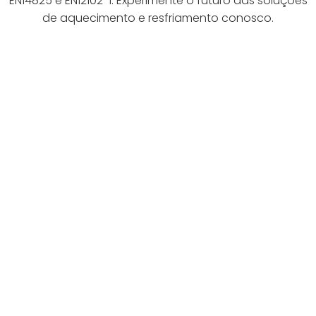
EN14825 e EN12102-1. Experimente o futuro das soluções
de aquecimento e resfriamento conosco.